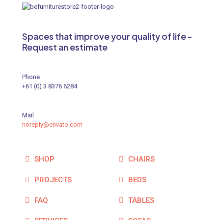
Save my name, email, and website in this browser for the
next time I comment.
Spaces that improve your quality of life -
Request an estimate
Phone
+61 (0) 3 8376 6284
Mail
noreply@envato.com
SHOP
CHAIRS
PROJECTS
BEDS
FAQ
TABLES