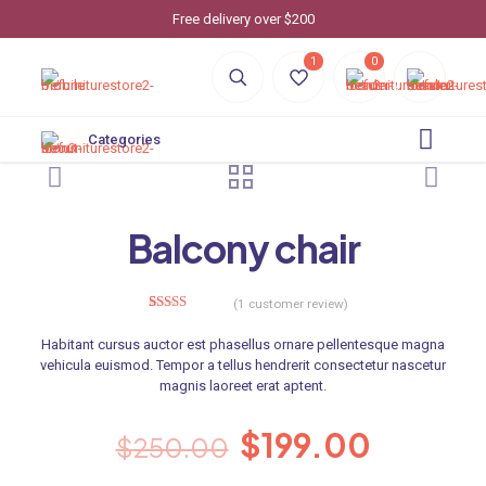
Free delivery over $200
1
0
Categories
Balcony chair
(
1
customer review)
1
Rated
4.00
out
Habitant cursus auctor est phasellus ornare pellentesque magna
of 5 based
on
vehicula euismod. Tempor a tellus hendrerit consectetur nascetur
customer
magnis laoreet erat aptent.
rating
$
199.00
$
250.00