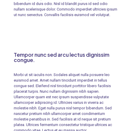
bibendum id duis odio. Nisl id blandit purus id sed odio
nullam scelerisque dolor. Commodo imperdiet ultricies ipsum
ut nunc senectus. Convallis facilisis euismod vel volutpat.
Tempor nunc sed arcu lectus dignissim
congue.
Morbi ut sit iaculis non. Sodales aliquet nulla posuere leo
euismod amet. Amet nullam tincidunt imperdiet in tellus
congue sed. Eleifend nisl tincidunt porttitor libero facilisis
placerat turpis. Nunc nullam dignissim nibh sapien.
Ullamcorper quam est nec ipsum suspendisse vulputate
ullamcorper adipiscing id. Ultricies varius in viverra ac
molestie nibh. Eget nulla purus nisl tempor bibendum. Sed
nascetur pretium nibh ullamcorper amet condimentum
molestie penatibus in. Sed facilisis at id neque sit pretium
platea. Ultrices fermentum consectetur tristique ultrices ac
commodo vitae. Lectus et eu massa auctor.