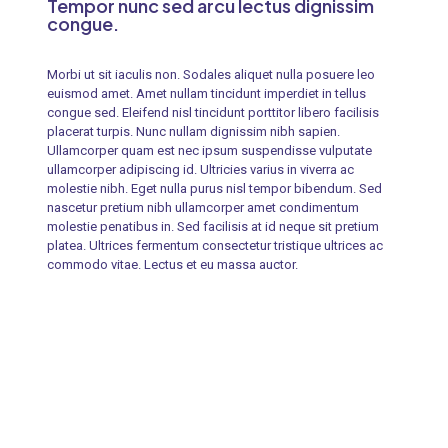
Tempor nunc sed arcu lectus dignissim
congue.
Morbi ut sit iaculis non. Sodales aliquet nulla posuere leo
euismod amet. Amet nullam tincidunt imperdiet in tellus
congue sed. Eleifend nisl tincidunt porttitor libero facilisis
placerat turpis. Nunc nullam dignissim nibh sapien.
Ullamcorper quam est nec ipsum suspendisse vulputate
ullamcorper adipiscing id. Ultricies varius in viverra ac
molestie nibh. Eget nulla purus nisl tempor bibendum. Sed
nascetur pretium nibh ullamcorper amet condimentum
molestie penatibus in. Sed facilisis at id neque sit pretium
platea. Ultrices fermentum consectetur tristique ultrices ac
commodo vitae. Lectus et eu massa auctor.
1 review for
Balcony chair
Warranty
10 year's
There are no reviews yet.
Color
Ivory