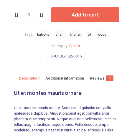
Add to cart
Tags:
balcony
chair
kitchen
sit
wood
Category:
Chairs
SKU:
BE/FS2/0015
Description
Additional information
Reviews
1
Ut et montes mauris ornare
Ut et montes mauris ornare. Sed enim dignissim convallis
malesuada dapibus. Aliquet placerat eget convallis arcu
pharetra vitae tempor sit. Neque duis non pellentesque enim
tellus magna facilisis neque donec. Pellentesque tempor
scelerisque tempus nascetur cursus ac pellentesque. Felis